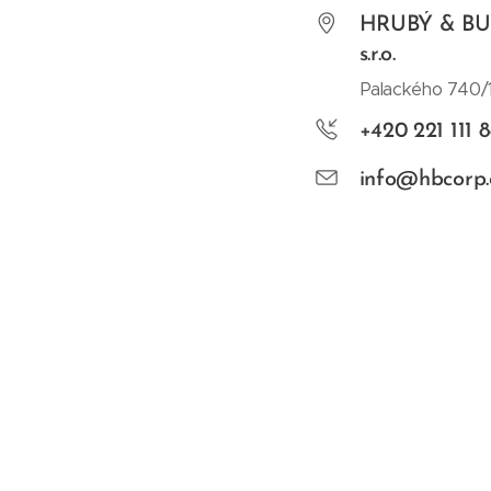
HRUBÝ & BUC
s.r.o.
Palackého 740/1
+420 221 111 8
info@hbcorp.