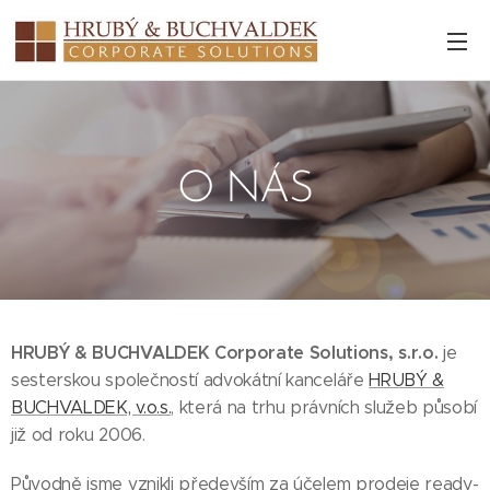
O NÁS
HRUBÝ & BUCHVALDEK Corporate Solutions, s.r.o.
je
sesterskou společností advokátní kanceláře
HRUBÝ &
BUCHVALDEK, v.o.s.
, která na trhu právních služeb působí
již od roku 2006.
Původně jsme vznikli především za účelem prodeje ready-