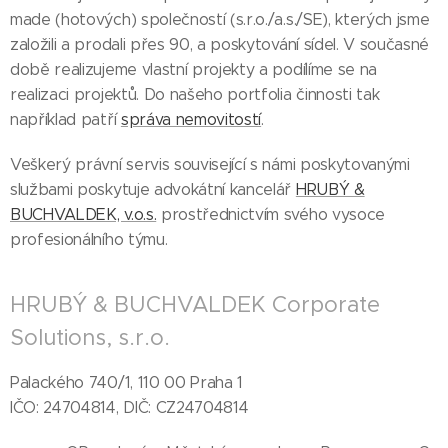
made (hotových) společností (s.r.o./a.s./SE), kterých jsme
založili a prodali přes 90, a poskytování sídel. V současné
době realizujeme vlastní projekty a podílíme se na
realizaci projektů. Do našeho portfolia činnosti tak
například patří
správa nemovitostí
.
Veškerý právní servis související s námi poskytovanými
službami poskytuje advokátní kancelář
HRUBÝ &
BUCHVALDEK, v.o.s.
prostřednictvím svého vysoce
profesionálního týmu.
HRUBÝ & BUCHVALDEK Corporate
Solutions, s.r.o.
Palackého 740/1, 110 00 Praha 1
IČO: 24704814, DIČ: CZ24704814